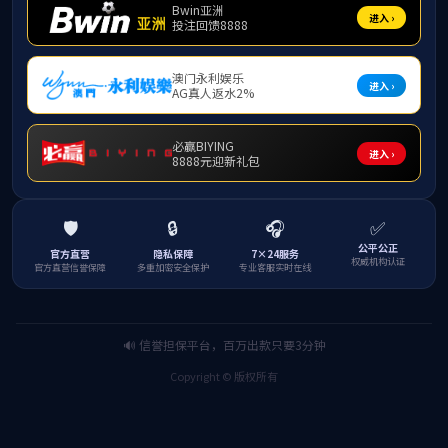
【引领智能化新潮流】在数字化转型的浪潮中，
suncitygroup太阳新城（简称"suncitygroup太阳新城"）正站
在混凝土ERP行业的最前沿。作为国家高新技术企业，我
们一直致力于商砼行业自动化生产智慧工厂管理系统信息
化建设，为商混企业降本增效，全面提升混凝土企业市场
竞争力；
【行业动态】目前整体市场经济下滑，导致商混企业经营
出现亏损，面对危机，如何把“危”转变成“机”？也是企业管
理层要深思问题，当每个企业都面临竞争加剧的环境，谁
能在内卷中脱颖而出？这需要企业面临市场变化做出相应